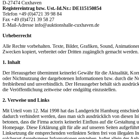
D-27474 Cuxhaven
Registereintrag bzw. Ust.-Id.Nr.: DE115150854
Telefon +49 (0)4721 39 98 84
Fax +49 (0)4721 39 58 27
E-Mail-Adresse info@auktionshalle-cuxhaven.de
Urheberrecht
Alle Rechte vorbehalten. Texte, Bilder, Grafiken, Sound, Animatione
Zwecken kopiert, verbreitet oder Dritten zugänglich gemacht werden
1. Inhalt
Der Herausgeber übernimmt keinerlei Gewähr für die Aktualität, Korr
oder Nichtnutzung der dargebotenen Informationen bzw. durch die Nut
freibleibend und unverbindlich. Der Herausgeber behält sich ausdrüc
die Veröffentlichung zeitweise oder endgültig einzustellen.
2. Verweise und Links
Mit Urteil vom 12. Mai 1998 hat das Landgericht Hamburg entschieden
dadurch verhindert werden, dass man sich ausdrücklich von diesen Inha
betonen, dass die Firma actorix keinerlei Einfluss auf die Gestaltung u
Homepage. Diese Erklärung gilt für alle auf unseren Seiten aufgeführt
Linksetzung die entsprechenden verlinkten Seiten frei von illegalen I
solcherart dargebotener Informationen entstehen, haftet allein der Anb