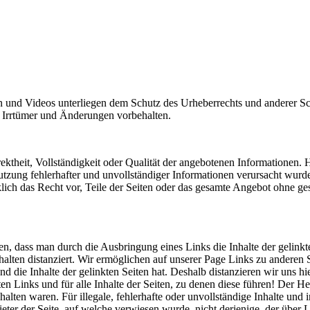
n und Videos unterliegen dem Schutz des Urheberrechts und anderer Sch
. Irrtümer und Änderungen vorbehalten.
ektheit, Vollständigkeit oder Qualität der angebotenen Informationen
zung fehlerhafter und unvollständiger Informationen verursacht wurde
klich das Recht vor, Teile der Seiten oder das gesamte Angebot ohne 
, dass man durch die Ausbringung eines Links die Inhalte der gelinkte
lten distanziert. Wir ermöglichen auf unserer Page Links zu anderen Se
nd die Inhalte der gelinkten Seiten hat. Deshalb distanzieren wir uns hi
en Links und für alle Inhalte der Seiten, zu denen diese führen! Der H
nhalten waren. Für illegale, fehlerhafte oder unvollständige Inhalte u
ieter der Seite, auf welche verwiesen wurde, nicht derjenige, der über L