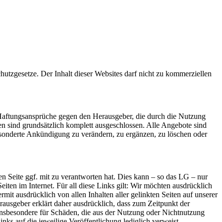
utzgesetze. Der Inhalt dieser Websites darf nicht zu kommerziellen
. Haftungsansprüche gegen den Herausgeber, die durch die Nutzung
n sind grundsätzlich komplett ausgeschlossen. Alle Angebote sind
gesonderte Ankündigung zu verändern, zu ergänzen, zu löschen oder
n Seite ggf. mit zu verantworten hat. Dies kann – so das LG – nur
iten im Internet. Für all diese Links gilt: Wir möchten ausdrücklich
ermit ausdrücklich von allen Inhalten aller gelinkten Seiten auf unserer
erausgeber erklärt daher ausdrücklich, dass zum Zeitpunkt der
nd insbesondere für Schäden, die aus der Nutzung oder Nichtnutzung
inks auf die jeweilige Veröffentlichung lediglich verweist.